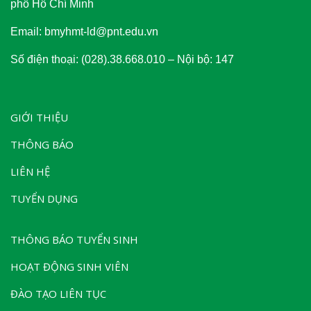
phố Hồ Chí Minh
Email: bmyhmt-ld@pnt.edu.vn
Số điện thoại: (028).38.668.010 – Nội bộ: 147
GIỚI THIỆU
THÔNG BÁO
LIÊN HỆ
TUYỂN DỤNG
THÔNG BÁO TUYỂN SINH
HOẠT ĐỘNG SINH VIÊN
ĐÀO TẠO LIÊN TỤC